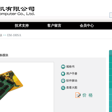
技术支持
客户留言
会员中心
块
>>
EM-100SA
转换模块
规格书
用户手册
软件驱动
查看大图