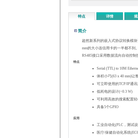
特点
详情
规
简介
超然新系列的
嵌入式协议转换模块
mm的大小连信用卡的一半都不到。
RS485接口采用数据流向自动控
特点
Serial (TTL) to 10
体积小巧(63 x 40 mm
可立即使用的TCP/IP
低耗电的设计(<0.3 W)
可利用高效的搜索配置轻
具备5个GPIO
应用
工业自动化(PLC，测试设
医疗/保健自动化系统(E